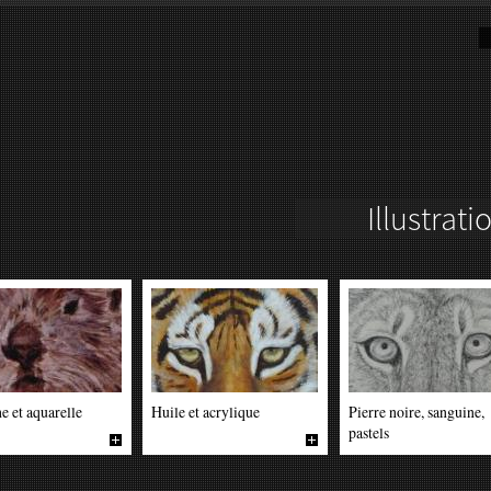
 et aquarelle
Huile et acrylique
Pierre noire, sanguine,
pastels