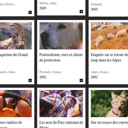
Molise, Italie
ara, Kenya
Finlande
2005
2005
uquetins du Grand
Pastoralisme, ours et chiens
Enquête sur le retour d
de protection
loup dans les Alpes
adis, Italie
Pyrénées, France
Alpes, France
2002
2002
tues radiées de
Les aras du Parc national de
Sur les traces des coyot
scar
Manu