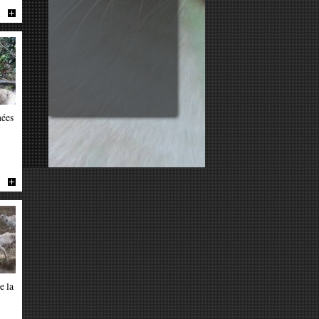
nées
e la