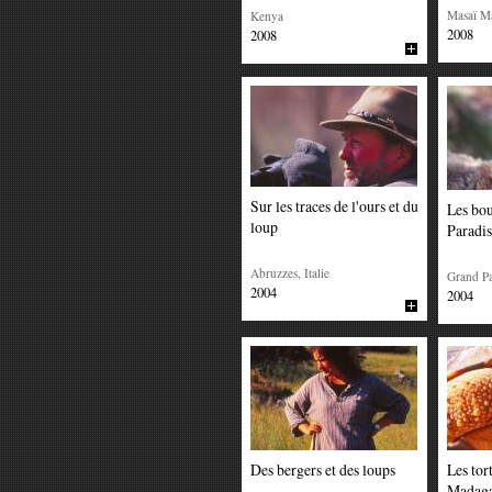
Masaï M
Kenya
2008
2008
Sur les traces de l'ours et du
Les bo
loup
Paradis
Abruzzes, Italie
Grand Par
2004
2004
Des bergers et des loups
Les tor
Madaga