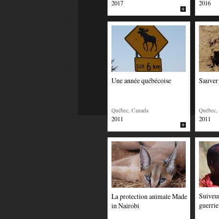
2017
2016
Une année québécoise
Sauver 
Québec, Canada
Québec,
2011
2011
Suiveur
La protection animale Made
guerrie
in Nairobi