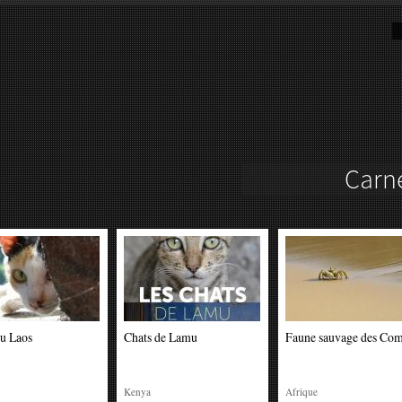
du Laos
Chats de Lamu
Faune sauvage des Co
Kenya
Afrique