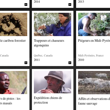
2014
2013
le caribou forestier
Trappeurs et chasseurs
Piégeurs en Midi-Pyré
algonquins
 Canada
Québec, Canada
Midi-Pyrénées, France
2011
2010
Expédition chiens de
s de pistes : les
Affûts et observations d
protection
rs masaïs
faune sauvage